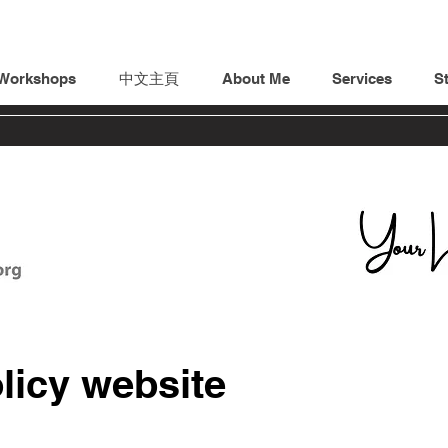
Workshops
中文主頁
About Me
Services
St
licy website