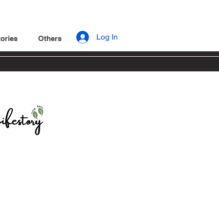
Log In
ories
Others