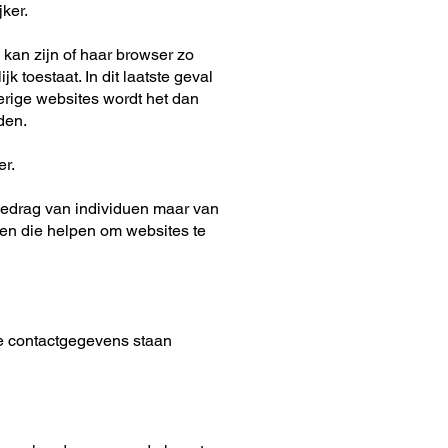
jker.
kan zijn of haar browser zo
jk toestaat. In dit laatste geval
erige websites wordt het dan
den.
er.
gedrag van individuen maar van
nen die helpen om websites te
de contactgegevens staan