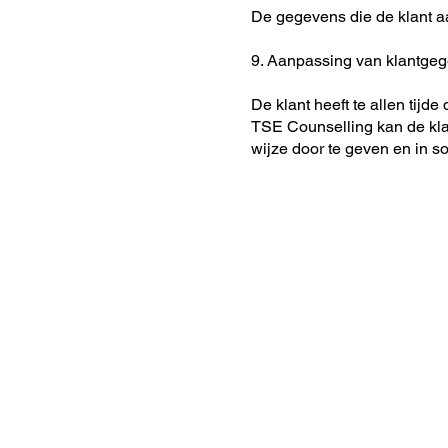
De gegevens die de klant a
9. Aanpassing van klantge
De klant heeft te allen tijd
TSE Counselling kan de kla
wijze door te geven en in s
© 2025 by TSE Counse
All rights reserve
Info@your-lifestory.
+31(6) 5376 416
KvK: 867 53 266