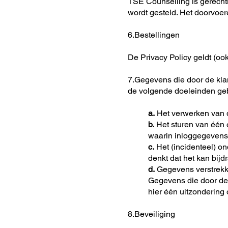
TSE Counselling is gerecht
wordt gesteld. Het doorvoer
6.Bestellingen
De Privacy Policy geldt (ook
7.Gegevens die door de kla
de volgende doeleinden ge
a.
Het verwerken van d
b.
Het sturen van één o
waarin inloggegevens
c.
Het (incidenteel) o
denkt dat het kan bijd
d.
Gegevens verstrekk
Gegevens die door de 
hier één uitzondering
8.Beveiliging