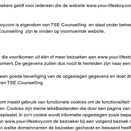
oekers geldt voor iedereen die de website
www.your-lifestory.c
tory.com is eigendom van TSE Counselling en staat onder behe
ounselling zijn te vinden op voornoemde website.
die voortkomen uit één of meer bezoeken aan
www.your-lifest
niem. De gegevens zullen dus nooit te herleiden zijn naar een 
een goede beveiliging van de opgeslagen gegevens en doet dit
 van TSE Counselling
com
maakt gebruik van functionele cookies om de functionalitei
ren. Cookies zijn kleine tekstbestanden die door een pagina va
plaatst. In zo'n cookie wordt informatie opgeslagen zoals bep
kan
www.your-lifestory.com
de bezoeker bij een volgend bezoek no
an welke domeinnamen de bezoeker gecheckt en bewaard heeft. 